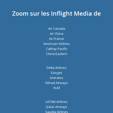
e
-
m
Zoom sur les Inflight Media de
a
i
l
Air Canada
*
Air China
Air France
American Airlines
Cathay Pacific
China Eastern
Delta Airlines
Easyjet
Emirates
Etihad Airways
KLM
LATAM Airlines
Qatar Airways
Saudia Airlines