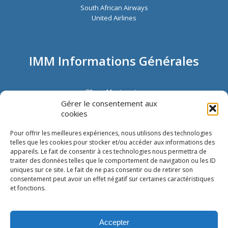
South African Airways
United Airlines
IMM Informations Générales
80 rue Montmartre
72002 Paris
Gérer le consentement aux
France
cookies
Tél. :
+33 1 40 13 00 30
Fax : +33 1 40 13 00 33
Pour offrir les meilleures expériences, nous utilisons des technologies
telles que les cookies pour stocker et/ou accéder aux informations des
appareils. Le fait de consentir à ces technologies nous permettra de
traiter des données telles que le comportement de navigation ou les ID
uniques sur ce site. Le fait de ne pas consentir ou de retirer son
consentement peut avoir un effet négatif sur certaines caractéristiques
et fonctions.
Copyright © IMM International |
Cookie Policy
|
Privacy Statement
|
Imprint
|
Accepter