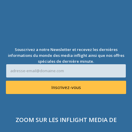
s
e
e
-
m
a
i
l
*
Souscrivez a notre Newsletter et recevez les dernières
informations du monde des media inflight ainsi que nos offres
spéciales de dernière minute.
A
d
r
e
Inscrivez-vous
s
s
e
e
-
m
ZOOM SUR LES INFLIGHT MEDIA DE
a
i