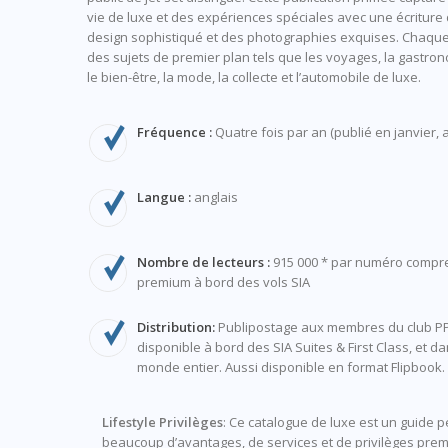
vie de luxe et des expériences spéciales avec une écriture 
design sophistiqué et des photographies exquises. Chaque
des sujets de premier plan tels que les voyages, la gastronom
le bien-être, la mode, la collecte et l’automobile de luxe.
Fréquence :
Quatre fois par an (publié en janvier, avr
Langue :
anglais
Nombre de lecteurs :
915 000 * par numéro compr
premium à bord des vols SIA
Distribution:
Publipostage aux membres du club PP
disponible à bord des SIA Suites & First Class, et da
monde entier. Aussi disponible en format Flipbook.
Lifestyle Privilèges
: Ce catalogue de luxe est un guide 
beaucoup d’avantages, de services et de privilèges pre