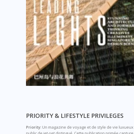
PRIORITY & LIFESTYLE PRIVILEGES
Priority
: Un magazine de voyage et de style de vie luxueux 
public de jet-set distingué. Cette publication primée captu