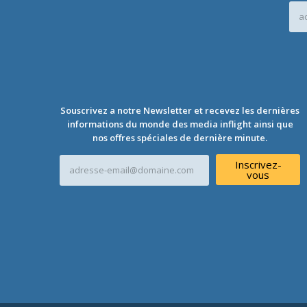
A
d
r
e
s
s
e
e
-
Souscrivez a notre Newsletter et recevez les dernières
m
informations du monde des media inflight ainsi que
a
nos offres spéciales de dernière minute.
i
A
l
Inscrivez-
d
vous
*
r
e
s
s
e
e
-
m
a
i