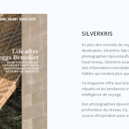
SILVERKRIS
En plus des conseils de v
destination, SilverKris fai
photographies époustouflan
haut niveau, SilverKris exa
des informations mondiales
fidèles qui veulent plus qu
Ce magazine offre aux lect
réputés et les tendances i
intelligence de voyage.
Des photographies époustouf
profondeur du réseau SQ, 
source d’inspiration pour 