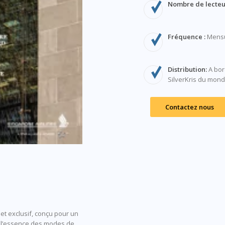
Nombre de lecteur
Fréquence :
Mensu
Distribution:
A bor
SilverKris du mond
Contactez nous
et exclusif, conçu pour un
re l’essence des modes de