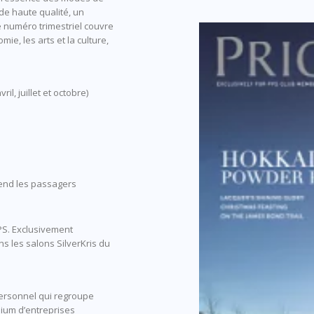
de haute qualité, un
 numéro trimestriel couvre
ie, les arts et la culture,
il, juillet et octobre)
end les passagers
S. Exclusivement
ns les salons SilverKris du
personnel qui regroupe
mium d’entreprises