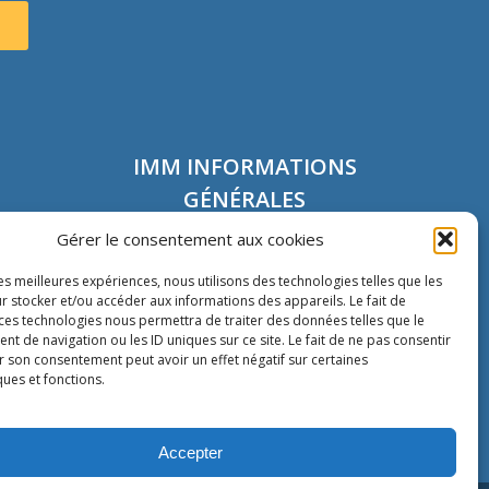
IMM INFORMATIONS
GÉNÉRALES
Gérer le consentement aux cookies
80 rue Montmartre
les meilleures expériences, nous utilisons des technologies telles que les
72002 Paris
r stocker et/ou accéder aux informations des appareils. Le fait de
France
 ces technologies nous permettra de traiter des données telles que le
Tél. :
+33 1 40 13 00 30
 de navigation ou les ID uniques sur ce site. Le fait de ne pas consentir
Fax : +33 1 40 13 00 33
r son consentement peut avoir un effet négatif sur certaines
ques et fonctions.
Accepter