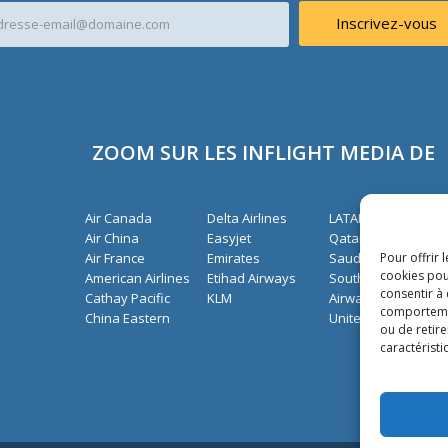
Inscrivez-vous
ZOOM SUR LES INFLIGHT MEDIA DE
Air Canada
Delta Airlines
LATAM Airlines
Air China
Easyjet
Qatar Airways
Air France
Emirates
Saudia Airlines
Pour offrir 
cookies pou
American Airlines
Etihad Airways
South African
consentir à
Cathay Pacific
KLM
Airways
comportement
China Eastern
United Airlines
ou de retire
caractéristi