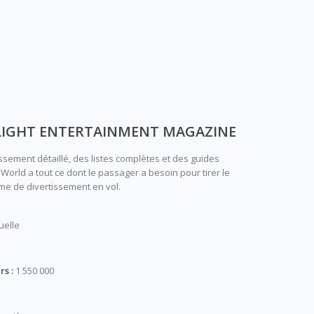
LIGHT ENTERTAINMENT MAGAZINE
ssement détaillé, des listes complètes et des guides
World a tout ce dont le passager a besoin pour tirer le
ème de divertissement en vol.
elle
s :
1 550 000