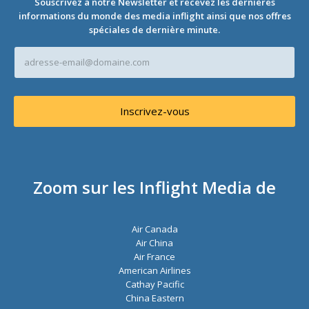
Souscrivez a notre Newsletter et recevez les dernières
informations du monde des media inflight ainsi que nos offres
spéciales de dernière minute.
A
d
r
e
s
Inscrivez-vous
s
e
e
-
m
a
Zoom sur les Inflight Media de
i
l
*
Air Canada
Air China
Air France
American Airlines
Cathay Pacific
China Eastern