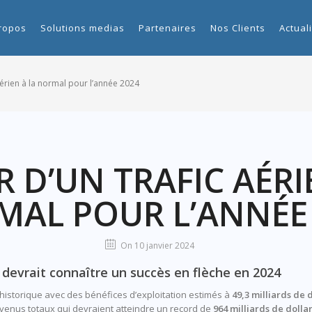
ropos
Solutions medias
Partenaires
Nos Clients
Actual
aérien à la normal pour l’année 2024
 D’UN TRAFIC AÉRI
AL POUR L’ANNÉE
On 10 janvier 2024
 devrait connaître un succès en flèche en 2024
historique avec des bénéfices d’exploitation estimés à
49,3 milliards de 
revenus totaux qui devraient atteindre un record de
964 milliards de dolla