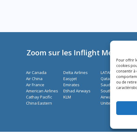
Zoom sur les Inflight Media de
Pour offrir 
cookies pou
consentir à
Air Canada
Delta Airlines
LATAM Airlines
comportement
Air China
Easyjet
Qatar Airways
ou de retire
Air France
Emirates
Saudia Airlines
caractéristi
American Airlines
Etihad Airways
South African
Cathay Pacific
KLM
Airways
China Eastern
United Airlines