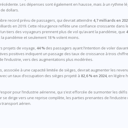
précédente. Les dépenses sont également en hausse, mais à un rythme lég
 de dollars.
mbre record prévu de passagers, qui devrait atteindre
4,7 milliards en 202
illiards en 2019. Cette résurgence reflète une confiance croissante dans l
u’un tiers des voyageurs prennent plus de vol qu’avant la pandémie, que
 la pandémie et seulement 18 % volent moins.
rs projets de voyage,
44 %
des passagers ayant l’intention de voler davan
ives positives indiquent un passage des taux de croissance à trois chiffr
 de l’industrie, vers des augmentations plus modérées.
, associée à une capacité limitée de sièges, devrait augmenter les reve
 avec un taux d’occupation des sièges projeté à
82,6 % en 2024
, en légère 
’espoir pour l’industrie aérienne, qui s’est efforcée de surmonter les déf
r se dirige vers une reprise complète, les parties prenantes de l’industri
u transport aérien.