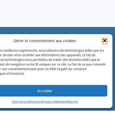
Gérer le consentement aux cookies
IMM Informations
Générales
les meilleures expériences, nous utilisons des technologies telles que les
r stocker et/ou accéder aux informations des appareils. Le fait de
 ces technologies nous permettra de traiter des données telles que le
 de navigation ou les ID uniques sur ce site. Le fait de ne pas consentir
80 rue Montmartre
r son consentement peut avoir un effet négatif sur certaines
72002 Paris
ques et fonctions.
France
Tél. :
+33 1 40 13 00 30
Fax : +33 1 40 13 00 33
Accepter
Opt-out preferences
Privacy Statement
Imprint