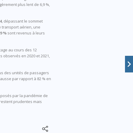
èrement plus lent de 6,9 %,
4
, dépassant le sommet
e transport aérien, une
49 %
sont revenus à leurs
tage au cours des 12
es observés en 2020 et 2021,
nus des unités de passagers
hausse par rapport à 82 % en
is posés par la pandémie de
e restent prudentes mais