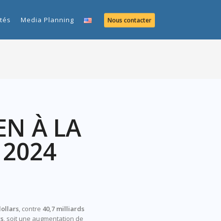
ités
Media Planning
Nous contacter
EN À LA
 2024
dollars
, contre
40,7 milliards
rs
, soit une augmentation de