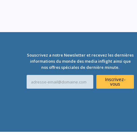
Souscrivez a notre Newsletter et recevez les dernières
informations du monde des media inflight ainsi que
nos offres spéciales de dernière minute.
A
Inscrivez-
d
vous
r
e
s
s
e
e
-
m
a